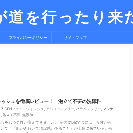
が道を行ったり来
プライバシーポリシー
サイトマップ
ウォッシュを徹底レビュー！ 泡立て不要の洗顔料
,
ZIGENフェイスウォッシュ
,
アルコールフリー
,
パラベンフリー
,
マンナ
肌
,
泡立て不要
,
無添加
心をもつ男性が増えてきました。 その要因の1つには、女性から
おいて、「肌がきれいで清潔感があること」が上位に来ているから