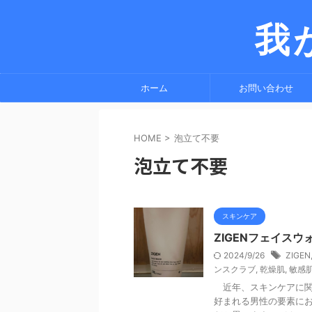
我
ホーム
お問い合わせ
HOME
>
泡立て不要
泡立て不要
スキンケア
ZIGENフェイス
2024/9/26
ZIGEN
ンスクラブ
,
乾燥肌
,
敏感
近年、スキンケアに関
好まれる男性の要素に