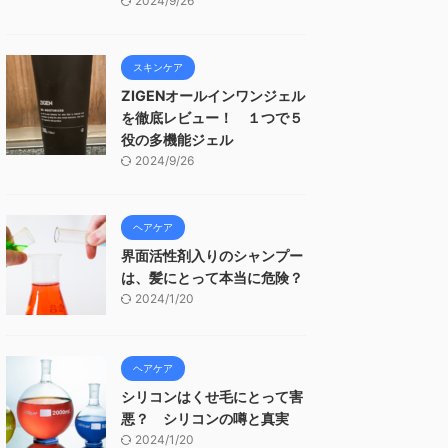
2024/9/26
スキンケア
ZIGENオールインワンジェル
を徹底レビュー！ １つで５
役の多機能ジェル
2024/9/26
ヘアケア
界面活性剤入りのシャンプー
は、髪にとって本当に危険？
2024/1/20
ヘアケア
シリコンはくせ毛にとって害
悪？ シリコンの噂と真実
2024/1/20